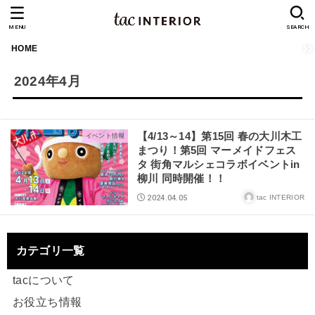
MENU
SEARCH
HOME
2024年4月
【4/13～14】第15回 春の大川木工
イベント情報
まつり！第5回 マーメイドフェス
タ 街角マルシェコラボイベントin
柳川 同時開催！！
2024.04.05
tac INTERIOR
カテゴリ一覧
tacについて
お役立ち情報